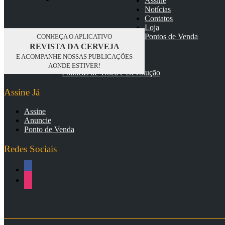
Assine
Notícias
Contatos
Loja
Pontos de Venda
CONHEÇA O APLICATIVO
Termos e Condições
REVISTA DA CERVEJA
Políticas de Entrega
E ACOMPANHE NOSSAS PUBLICAÇÕES
Políticas de Privacidade
AONDE ESTIVER!
Políticas de Troca e Devolução
Assine Já
Assine
Anuncie
Ponto de Venda
Redes Sociais
facebook
instagram