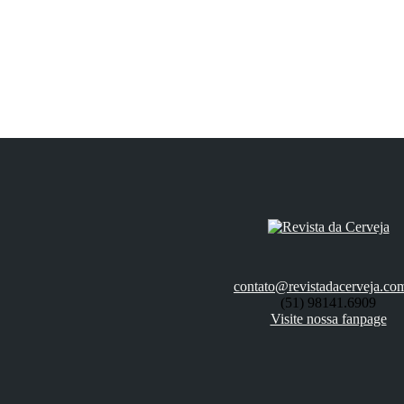
contato@revistadacerveja.co
(51) 98141.6909
Visite nossa fanpage