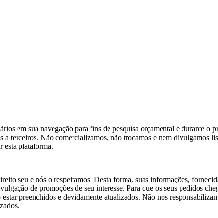
ios em sua navegação para fins de pesquisa orçamental e durante o proc
dos a terceiros. Não comercializamos, não trocamos e nem divulgamos li
 esta plataforma.
reito seu e nós o respeitamos. Desta forma, suas informações, fornecida
divulgação de promoções de seu interesse. Para que os seus pedidos che
o estar preenchidos e devidamente atualizados. Não nos responsabiliza
izados.