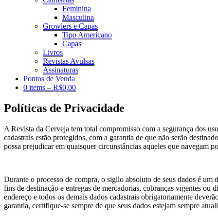
Feminina
Masculina
Growlers e Capas
Tipo Americano
Capas
Livros
Revistas Avulsas
Assinaturas
Pontos de Venda
0 items –
R$
0,00
Políticas de Privacidade
A Revista da Cerveja tem total compromisso com a segurança dos usuár
cadastrais estão protegidos, com a garantia de que não serão destina
possa prejudicar em quaisquer circunstâncias aqueles que navegam por
Durante o processo de compra, o sigilo absoluto de seus dados é um di
fins de destinação e entregas de mercadorias, cobranças vigentes ou 
endereço e todos os demais dados cadastrais obrigatoriamente deverã
garantia, certifique-se sempre de que seus dados estejam sempre atual