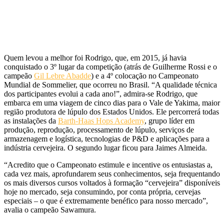
Quem levou a melhor foi Rodrigo, que, em 2015, já havia
conquistado o 3º lugar da competição (atrás de Guilherme Rossi e o
campeão
Gil Lebre Abadde
) e a 4º colocação no Campeonato
Mundial de Sommelier, que ocorreu no Brasil. “A qualidade técnica
dos participantes evolui a cada ano!”, admira-se Rodrigo, que
embarca em uma viagem de cinco dias para o Vale de Yakima, maior
região produtora de lúpulo dos Estados Unidos. Ele percorrerá todas
as instalações da
Barth-Haas Hops Academy
, grupo líder em
produção, reprodução, processamento de lúpulo, serviços de
armazenagem e logística, tecnologias de P&D e aplicações para a
indústria cervejeira. O segundo lugar ficou para Jaimes Almeida.
“Acredito que o Campeonato estimule e incentive os entusiastas a,
cada vez mais, aprofundarem seus conhecimentos, seja frequentando
os mais diversos cursos voltados à formação “cervejeira” disponíveis
hoje no mercado, seja consumindo, por conta própria, cervejas
especiais – o que é extremamente benéfico para nosso mercado”,
avalia o campeão Sawamura.