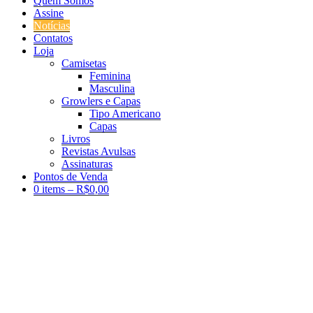
Quem Somos
Assine
Notícias
Contatos
Loja
Camisetas
Feminina
Masculina
Growlers e Capas
Tipo Americano
Capas
Livros
Revistas Avulsas
Assinaturas
Pontos de Venda
0 items –
R$
0,00