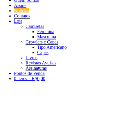
Quem Somos
Assine
Notícias
Contatos
Loja
Camisetas
Feminina
Masculina
Growlers e Capas
Tipo Americano
Capas
Livros
Revistas Avulsas
Assinaturas
Pontos de Venda
0 items –
R$
0,00