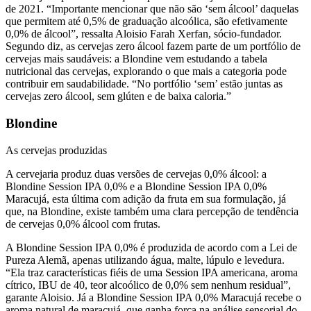
de 2021
.
“Importante mencio
nar que não são
‘
sem álcool
’ daquelas
que permitem até 0,5% de graduação alcoólica,
são efetivamente
0,0% de álcool”, ressalta Aloisio Farah Xerfan, sócio-fundador.
Segundo diz, as cervejas zero álcool fazem parte de um portfólio de
cervejas mais saudáveis
:
a Blondine vem estudando a tabela
nutricional das cervejas, explorando o que mais a categoria pode
contribuir em saudabilidade. “No portfólio ‘sem’ estão juntas as
cervejas zero álcool, sem glúten e de baixa caloria.”
Blondine
As cervejas produzidas
A cervejaria
produz duas versões de cervejas 0,0% álcool: a
Blondine Session IPA 0,0% e a Blondine Session IPA 0,0%
Maracujá, esta
última
com adição da fruta em sua formulação, já
que, na Blondine, existe também uma clara percepção de tendência
de cervejas 0,0% álcool
com frutas.
A Blondine Session IPA 0,0% é produzida de acordo com a
L
ei de
Pureza Alemã, apenas utilizando
água,
malte, lúpulo e levedura.
“Ela traz características fiéis de uma Session IPA americana, aroma
cítrico, IBU de 40, teor alcoólico de 0,0% sem n
enhum residual”,
garante Aloisio. Já a Blondine Session IPA 0,0% Maracujá recebe o
aroma natural de maracujá, que ganha força na análise sensorial do