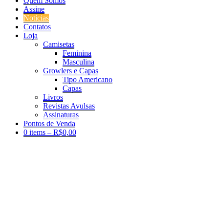
Quem Somos
Assine
Notícias
Contatos
Loja
Camisetas
Feminina
Masculina
Growlers e Capas
Tipo Americano
Capas
Livros
Revistas Avulsas
Assinaturas
Pontos de Venda
0 items –
R$
0,00