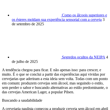
Como os álcoois superiores e
os ésteres moldam sua experiência sensorial com a cerveja
3
de setembro de 2025
Segredos ocultos da NEIPA
4
de julho de 2025
A tendência chegou para ficar. E não apenas is
s
o
:
para crescer, e
muito. É o que se conclui a partir das experiências aqui vividas por
cervejarias que aderiram a esta ideia sem volta. Todas com um ponto
em comum: produzem cervejas sem álcool, mas seguindo o estilo,
sem perder o sabor e buscando alternati
vas ao estilo predominante, o
das cervejas American La
ger, a popular
Pilsen.
Buscando a saudabilidade
A cervejaria paulista começou a produzir
cerveja sem álcool em
abril