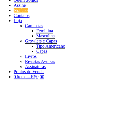
Quem Somos
Assine
Notícias
Contatos
Loja
Camisetas
Feminina
Masculina
Growlers e Capas
Tipo Americano
Capas
Livros
Revistas Avulsas
Assinaturas
Pontos de Venda
0 items –
R$
0,00