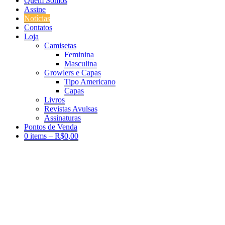
Quem Somos
Assine
Notícias
Contatos
Loja
Camisetas
Feminina
Masculina
Growlers e Capas
Tipo Americano
Capas
Livros
Revistas Avulsas
Assinaturas
Pontos de Venda
0 items –
R$
0,00