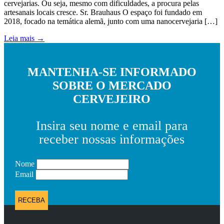
cervejarias. Ou seja, mesmo com dificuldades, a procura pelas
artesanais locais cresce. Sr. Brauhaus O espaço foi fundado em
2018, focado na temática alemã, junto com uma nanocervejaria […]
Leia mais →
MANTENHA-SE INFORMADO
SOBRE O MERCADO
CERVEJEIRO
Insira seu nome e email para
receber nossas informações
Nome
Email