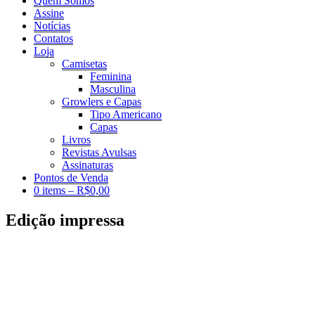
Quem Somos
Assine
Notícias
Contatos
Loja
Camisetas
Feminina
Masculina
Growlers e Capas
Tipo Americano
Capas
Livros
Revistas Avulsas
Assinaturas
Pontos de Venda
0 items –
R$
0,00
Edição impressa